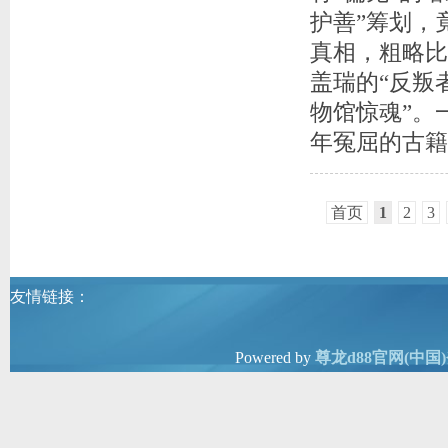
护善”筹划，
真相，粗略比
盖瑞的“反叛
物馆惊魂”。
年冤屈的古籍
首页
1
2
3
友情链接：
Powered by
尊龙d88官网(中国