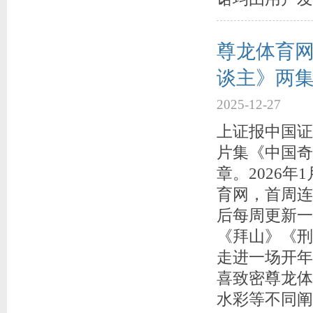
尊龙体育
谈主》两集
2025-12-27
上证报中国证
片集《中国奇
章。2026
育网，首周连
后每周更新一
《拜山》《刑
走进一场开年
喜致密尊龙体
水彩等不同阐