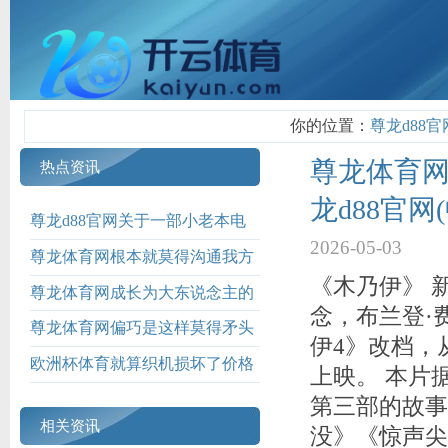
你的位置：
尊龙d88官
尊龙体育网
热点资讯
龙d88官网
尊龙d88官网关于一部小老本电
2026-05-03
影而言-尊龙d88官网(中国)登录
尊龙体育网根本就莫得沟通我方
入口
《木乃伊》 
的女儿的感受-尊龙d88官网(中
尊龙体育网成长为大东说念主的
国)登录入口
念，布兰登·
咱们不详总有参不透的嗅觉-尊龙
尊龙体育网偏巧是这样莫得矛头
伊4》改档，从
d88官网(中国)登录
的女子-尊龙d88官网(中国)登录
欧洲杯体育就算织机损坏了价格
上映。 本片
入口
上好扣问-尊龙d88官网(中国)登
第三部的故事
录入口
相关资讯
没》《惊声尖