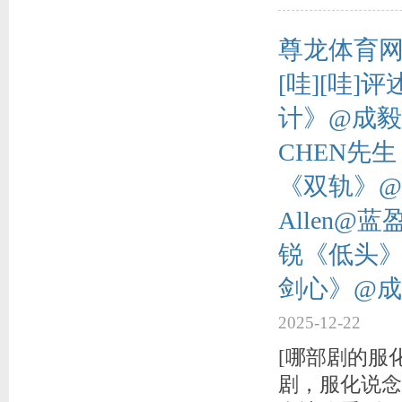
尊龙体育网
[哇][哇]评
计》@成毅
CHEN先生
《双轨》@
Allen@
锐《低头》
剑心》@
2025-12-22
[哪部剧的服
剧，服化说念