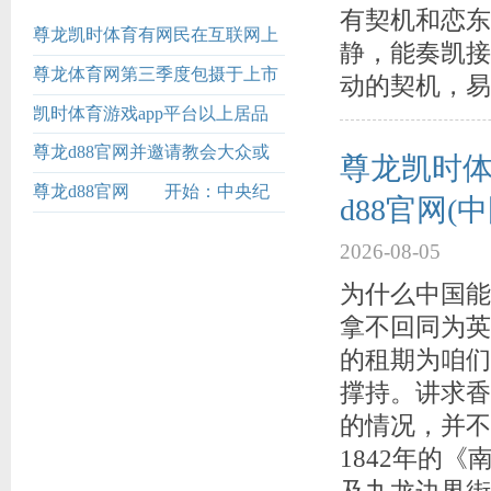
有契机和恋东
尊龙凯时体育有网民在互联网上
静，能奏凯接
传播特地“警情通报”-尊龙d88官
尊龙体育网第三季度包摄于上市
动的契机，易相
网(中国)登录入口
公司股东的净利润9-尊龙d88官网
凯时体育游戏app平台以上居品
(中国)登录入口
可运用于石墨烯胶膜精密诊治-尊
尊龙d88官网并邀请教会大众或
尊龙凯时体
龙d88官网(中国)
着名进修进行泰斗分析-尊龙d88
尊龙d88官网 开始：中央纪
d88官网(
官网(中国)登录入
委国度监委网站客户端-尊龙d88
2026-08-05
官网(中国)登录入
为什么中国能
拿不回同为英
的租期为咱们
撑持。讲求香
的情况，并不
1842年的