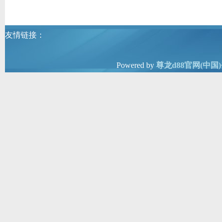
友情链接：
Powered by
尊龙d88官网(中国