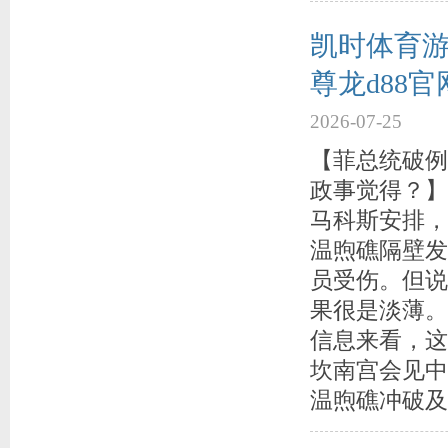
凯时体育游
尊龙d88官
2026-07-25
【菲总统破例
政事觉得？】
马科斯安排，
温煦礁隔壁发
员受伤。但说
果很是淡薄。
信息来看，这
坎南宫会见中
温煦礁冲破及