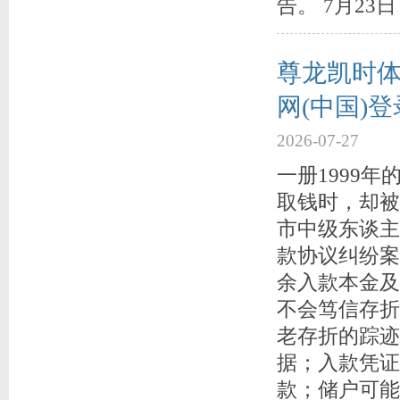
告。 7月23日，
尊龙凯时体
网(中国)
2026-07-27
一册1999
取钱时，却被
市中级东谈主
款协议纠纷案
余入款本金及
不会笃信存折
老存折的踪迹
据；入款凭证
款；储户可能