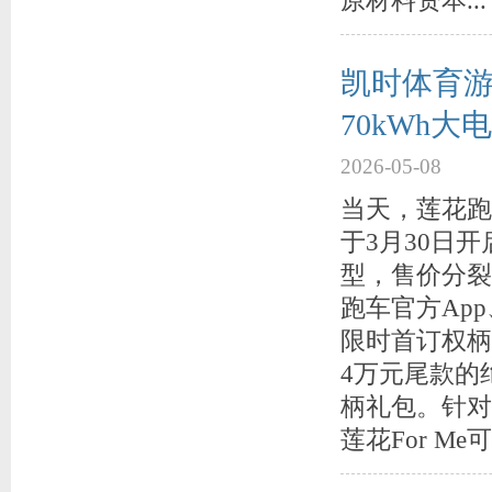
原材料资本...
凯时体育游
70kWh大
2026-05-08
当天，莲花跑
于3月30日
型，售价分裂
跑车官方Ap
限时首订权柄
4万元尾款的
柄礼包。针对现任
莲花For M