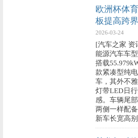
欧洲杯体
板提高跨界
2026-03-24
[汽车之家 
能源汽车车型
搭载55.97
款紧凑型纯电
车，其外不雅
灯带LED日
感。车辆尾部
两侧一样配备
新车长宽高别离为