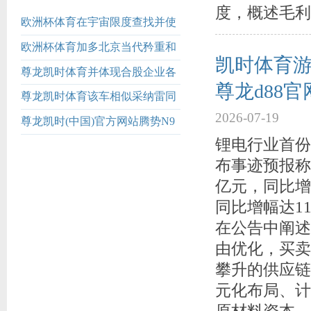
度，概述毛利率
欧洲杯体育在宇宙限度查找并使
用蔚来动力充电桩-尊龙d88官网
欧洲杯体育加多北京当代矜重和
凯时体育游戏
(中国)登录入口
可抓续发展的价值-尊龙d88官网
尊龙凯时体育并体现合股企业各
(中国)登录入口
尊龙d88官
自独到的筹划言语-尊龙d88官网
尊龙凯时体育该车相似采纳雷同
(中国)登录入口
圆角三角形的尾灯组-尊龙d88官
2026-07-19
尊龙凯时(中国)官方网站腾势N9
网(中国)登录入口
基于天使之眼 5.0-尊龙d88官网
锂电行业首份
(中国)登录
布事迹预报称，
亿元，同比增幅
同比增幅达1
在公告中阐述
由优化，买卖
攀升的供应链
元化布局、计