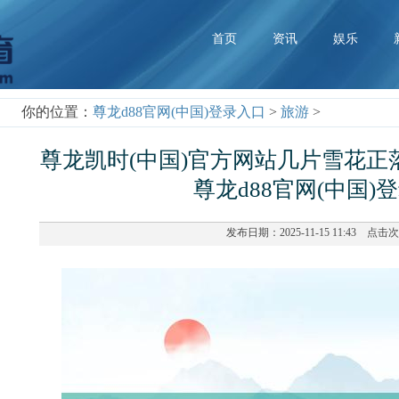
首页
资讯
娱乐
你的位置：
尊龙d88官网(中国)登录入口
>
旅游
>
尊龙凯时(中国)官方网站几片雪花正
尊龙d88官网(中国)
发布日期：2025-11-15 11:43 点击