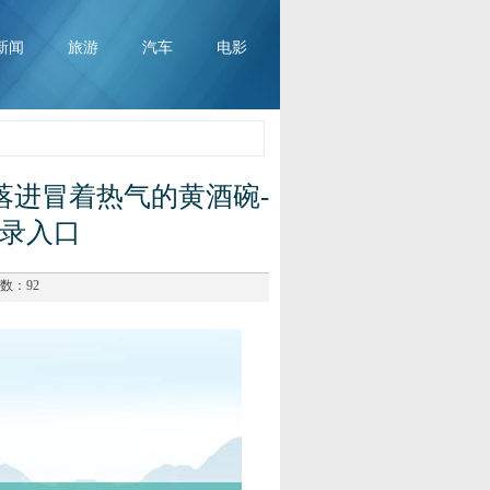
新闻
旅游
汽车
电影
落进冒着热气的黄酒碗-
登录入口
次数：92