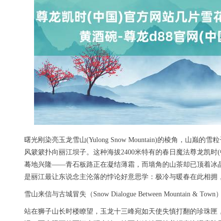
曙光刚染亮玉龙雪山(Yulong Snow Mountain)的棱角，
风簌簌扑向丽江坝子。这种海拔2400米特有的春日魔法尊龙凯时
蓦地兴隆——青石板路正在凝结薄霜，而墙角的山茶却已顶着冰
是丽江最让东说念主沦落的悖论好意思学：极冷与暖春在此相拥
‌雪山来信与古城冒失（Snow Dialogue Between Mountain & Town）
站在狮子山长时楼瞭望，玉龙十三峰宛如天使失慎打翻的珍珠匣