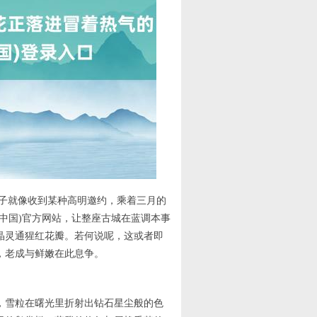
山巅的雪粒子就像收到某种高明邀约，乘着三月的
(中国)官方网站，让整座古城在蓝调本事
晶灵通猩红花瓣。若何说呢，这或者即
，老成与鲜嫩在此息争。
‌
，雪粒在曙光里折射出钻石星尘般的色