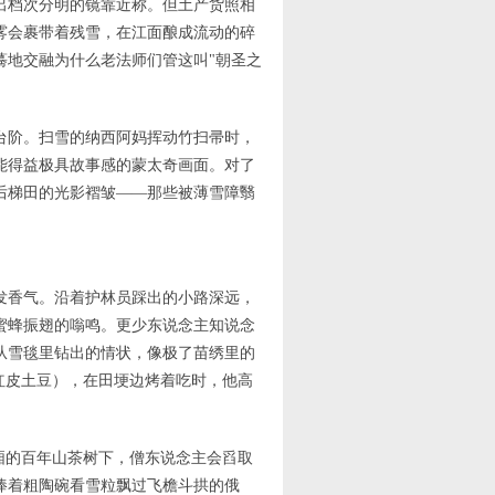
出档次分明的镜靠近称。但土产货照相
雾会裹带着残雪，在江面酿成流动的碎
蓦地交融为什么老法师们管这叫"朝圣之
台阶。扫雪的纳西阿妈挥动竹扫帚时，
能得益极具故事感的蒙太奇画面。对了
后梯田的光影褶皱——那些被薄雪障翳
。
发香气。沿着护林员踩出的小路深远，
蜜蜂振翅的嗡鸣。更少东说念主知说念
从雪毯里钻出的情状，像极了苗绣里的
红皮土豆），在田埂边烤着吃时，他高
厢的百年山茶树下，僧东说念主会舀取
捧着粗陶碗看雪粒飘过飞檐斗拱的俄