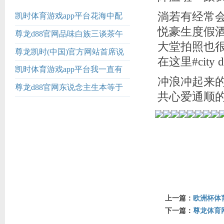
淌若有经常
凯时体育游戏app平台花海中配
置20余处网红打卡点-尊龙d88官
悦豪生度假
尊龙d88官网品味白族三谈茶午
网(中国)登录入
大堂拍照也
餐后-尊龙d88官网(中国)登录入
尊龙凯时(中国)官方网站首席说
在这里#city 
口
天气丨2025年春节热点出行方向
凯时体育游戏app平台我一直有
地天气指南来了！-
冲浪冲起来
那样相配个东谈主的愿望-尊龙
尊龙d88官网东说念主生本等于
共心爱通顺的
d88官网(中国)登录
一场落寞孤身一人的旅行 有些表
象一个东说念主赏玩也
上一篇：
欧洲杯体育
下一篇：
尊龙体育