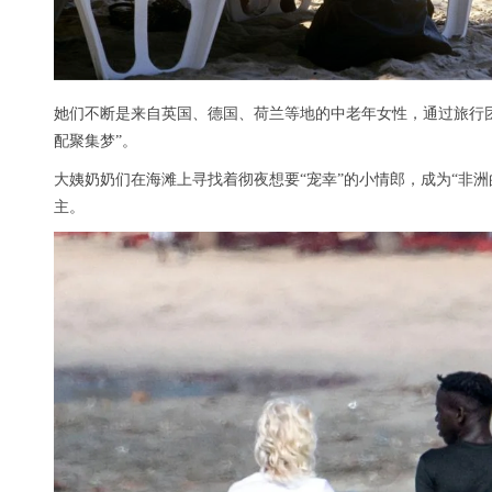
她们不断是来自英国、德国、荷兰等地的中老年女性，通过旅行
配聚集梦”。
大姨奶奶们在海滩上寻找着彻夜想要“宠幸”的小情郎，成为“非
主。