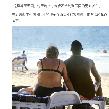
“这里等于天国。每天晚上，你皆不错约到不同的男东谈主。”
在到访西非小国冈比亚的许多泰西女性旅客看来，惟有欣慰花点
我方。