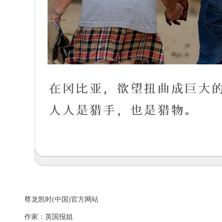
尊龙凯时(中国)官方网站
作家：英国报姐