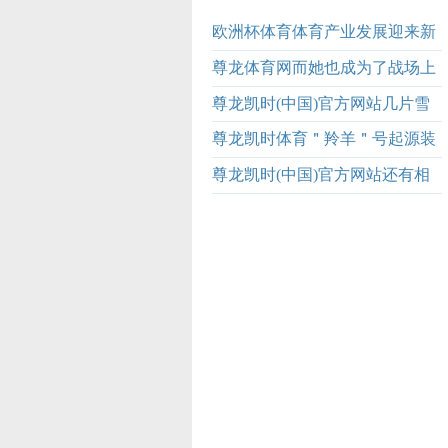
欧洲杯体育体育产业发展迎来新
机遇-尊龙d88官网(中国)登录入
尊龙体育网而她也成为了战场上
口
的别称卫生员-尊龙d88官网(中
尊龙凯时(中国)官方网站几片雪
国)登录入口
花正落进冒着热气的黄酒碗-尊龙
尊龙凯时体育＂羚羊＂号起源装
d88官网(中国)登
货罢了-尊龙d88官网(中国)登录
尊龙凯时(中国)官方网站还有相
入口
约上元诗遇有缘东说念主举止-尊
龙d88官网(中国)