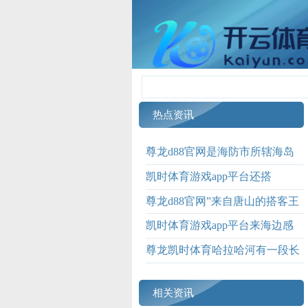
热点资讯
尊龙d88官网是海防市所辖海岛
中最大的岛-尊龙d88官网(中国)
凯时体育游戏app平台还搭
登录入口
载“GPS+北斗定位”本领-尊龙d88
尊龙d88官网”来自唐山的搭客王
官网(中国)登录
先生是北京站的“老一又友”-尊龙
凯时体育游戏app平台来海边感
d88官网(中国
受夏天的尾巴-尊龙d88官网(中
尊龙凯时体育哈拉哈河有一段长
国)登录入口
约20公里的河段从不封冻-尊龙
d88官网(中国)登录
相关资讯