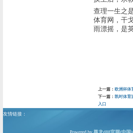
查理一生之
体育网，干
雨漂摇，是
上一篇：
欧洲杯体
下一篇：
凯时体育
入口
友情链接：
Powered by
尊龙d88官网(中国