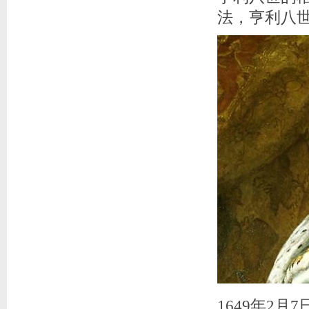
法，亨利八
1649年2