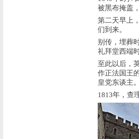
被黑布掩盖
第二天早上
们到来。
别传，埋葬
礼拜堂西端
至此以后，
作正法国王
皇党东谈主
1813年，