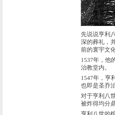
先说说亨利
深的葬礼，
前的寰宇文
1537年，
治教堂内。
1547年，
也即是圣乔
对于亨利八
被炸得均分
亨利八世的