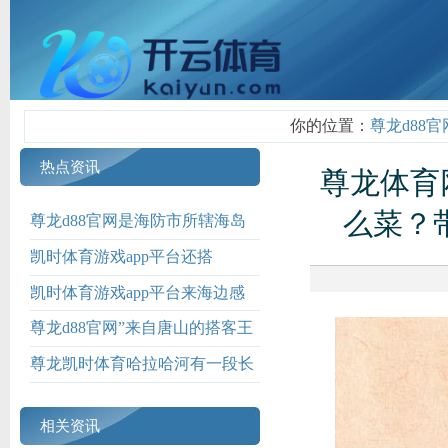
你的位置：
尊龙d88官
热点资讯
尊龙体育
么菜？带
尊龙d88官网是海防市所辖海岛
中最大的岛-尊龙d88官网(中国)
凯时体育游戏app平台还搭
登录入口
载“GPS+北斗定位”本领-尊龙d88
凯时体育游戏app平台来海边感
官网(中国)登录
受夏天的尾巴-尊龙d88官网(中
尊龙d88官网”来自唐山的搭客王
国)登录入口
先生是北京站的“老一又友”-尊龙
尊龙凯时体育哈拉哈河有一段长
d88官网(中国
约20公里的河段从不封冻-尊龙
d88官网(中国)登录
相关资讯