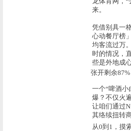
龙体育网，“
来。
凭借别具一格
心动餐厅榜
均客流过万。
时的情况，
些是外地成心
张开剩余87%
一个“啤酒小
爆？不仅火遍
让咱们通过N
其络续扭转
从0到1，摸