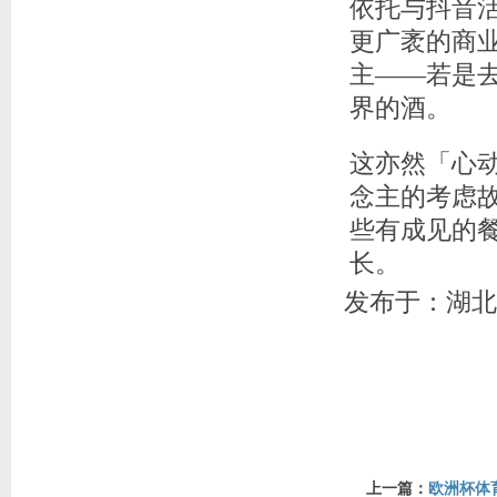
依托与抖音活
更广袤的商
主——若是去
界的酒。
这亦然「心
念主的考虑
些有成见的
长。
发布于：湖北
上一篇：
欧洲杯体育