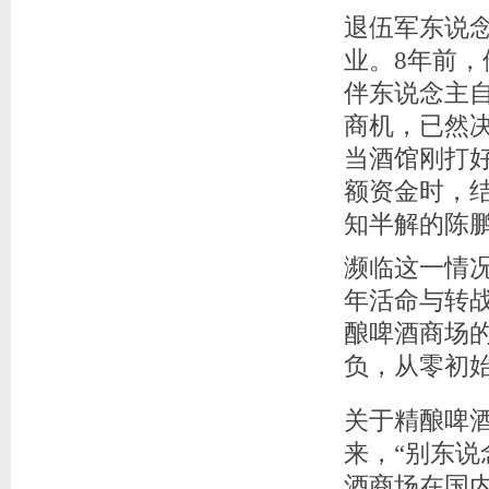
退伍军东说
业。8年前
伴东说念主
商机，已然
当酒馆刚打
额资金时，结
知半解的陈
濒临这一情况
年活命与转
酿啤酒商场
负，从零初
关于精酿啤酒
来，“别东说
酒商场在国