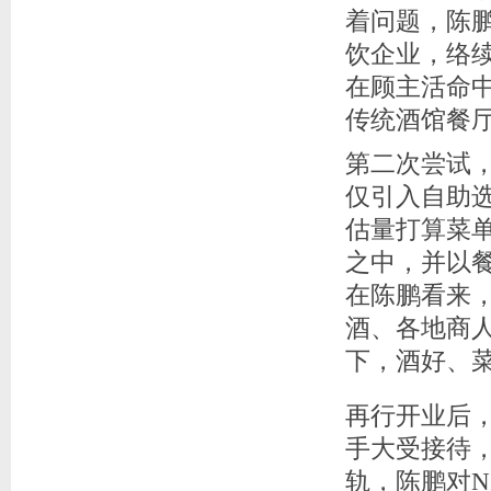
着问题，陈
饮企业，络
在顾主活命
传统酒馆餐厅
第二次尝试，
仅引入自助
估量打算菜
之中，并以餐
在陈鹏看来，
酒、各地商
下，酒好、
再行开业后，
手大受接待，
轨，陈鹏对N