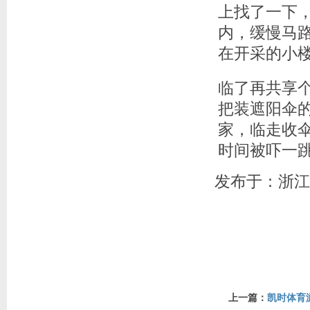
上找了一下
内，缓慢马
在开采的小
临了再共享
把装遮阳伞
家，临走收
时间被吓一
发布于：浙江
上一篇：
凯时体育