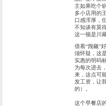
主如果吃个
多小店用的
口感浑厚，
不知谈有莫
这一顿是川藏
借着“觊觎”
须怀疑，这
实惠的明码
为每次进去，
来，这点可
发工资，让
的）。
这个早餐店