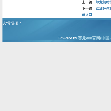
上一篇：
尊龙凯时体
下一篇：
欧洲杯体育
录入口
友情链接：
Powered by
尊龙d88官网(中国