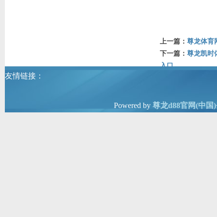
上一篇：
尊龙体育
下一篇：
尊龙凯时体
入口
友情链接：
Powered by
尊龙d88官网(中国