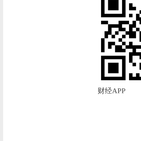
财经APP