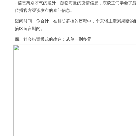
- 信息离别才气的擢升：濒临海量的疫情信息，东谈主们学会了
传播官方渠谈发布的泰斗信息。
疑问时间：你合计，在群防群控的历程中，个东谈主牵累果断的
摘区留言斟酌。
四、社会措置模式的改造：从单一到多元