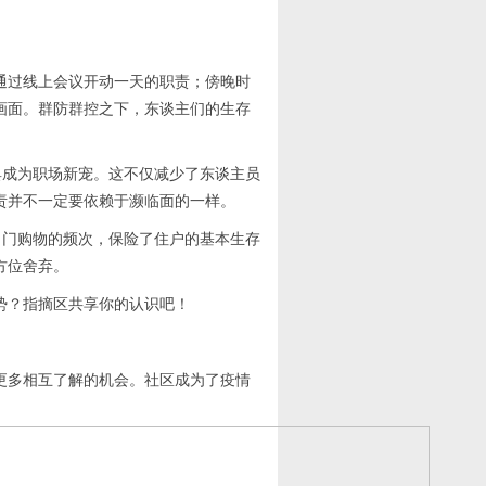
通过线上会议开动一天的职责；傍晚时
画面。群防群控之下，东谈主们的生存
具成为职场新宠。这不仅减少了东谈主员
责并不一定要依赖于濒临面的一样。
出门购物的频次，保险了住户的基本生存
方位舍弃。
势？指摘区共享你的认识吧！
更多相互了解的机会。社区成为了疫情