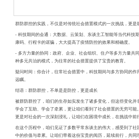
群防群控的实践，不仅是对传统社会措置模式的一次挑战，更是
- 科技期间的会通：大数据、云策划、东谈主工智能等当代科技
康码、行程卡的诓骗，大大提高了疫情防控的效果和精确度。
- 多方力量的协同：政府、企业、社会组织、住户等多方力量共
种多元共治的模式，为往常的社会措置提供了宝贵的教育。
疑问时间：你合计，往常社会措置中，科技期间与多方协同的作
远瞩。
结语：群防群控，不单是是防控，更是成长
被群防群控了，咱们的生存如实发生了诸多变化，但这些变化并
学会了互助、学会了牵累，更让咱们看到了社会措置的无穷可能
更是对社会的一次深刻浸礼，让咱们在困境中成长，在挑战中前
在这个历程中，咱们见证了多数平常东谈主的伟大，感受到了社
中的价值与牵累。让咱们带着这份宝贵的阅历，延续前行，共同