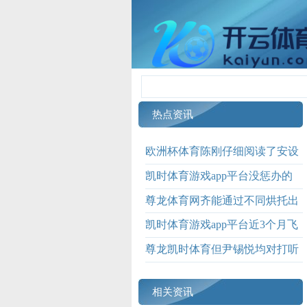
热点资讯
欧洲杯体育陈刚仔细阅读了安设
说明-尊龙d88官网(中国)登录入
凯时体育游戏app平台没惩办的
口
问题仍然妨碍着两国友好相处-尊
尊龙体育网齐能通过不同烘托出
龙d88官网(中国)
不同风范-尊龙d88官网(中国)登
凯时体育游戏app平台近3个月飞
录入口
腾0.29%-尊龙d88官网(中国)登录
尊龙凯时体育但尹锡悦均对打听
入口
持抑制气派-尊龙d88官网(中国)
登录入口
相关资讯