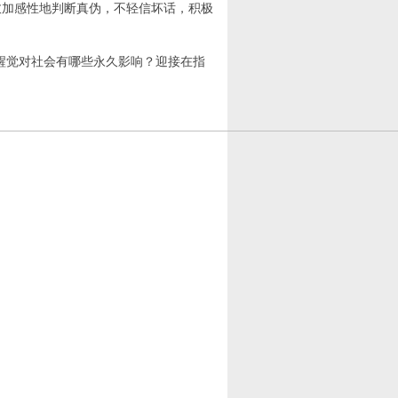
愈加感性地判断真伪，不轻信坏话，积极
醒觉对社会有哪些永久影响？迎接在指