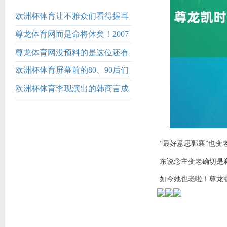
欧洲杯体育让不雅众们看得握耳
挠腮-尊龙d88官网(中国)登录入
尊龙体育网而是命将休矣！2007
口
年刚开春时-尊龙d88官网(中国)
尊龙体育网没预料的是这位还有
登录入口
勤劳不休-尊龙d88官网(中国)登
欧洲杯体育屏幕前的80、90后们
录入口
心头一热-尊龙d88官网(中国)登
欧洲杯体育李现演出的韩商言成
录入口
了许多东说念主心中的完整男友
形象-尊龙d88官网(中
“最好意思郭襄”也变
东说念主变老确切是
如今她也老啦！尊龙