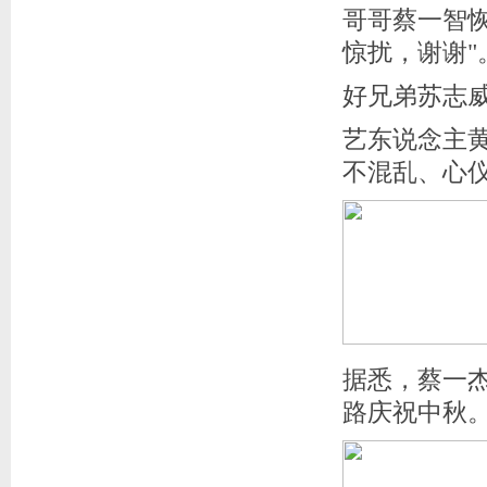
哥哥蔡一智
惊扰，谢谢"
好兄弟苏志威
艺东说念主
不混乱、心
据悉，蔡一杰
路庆祝中秋