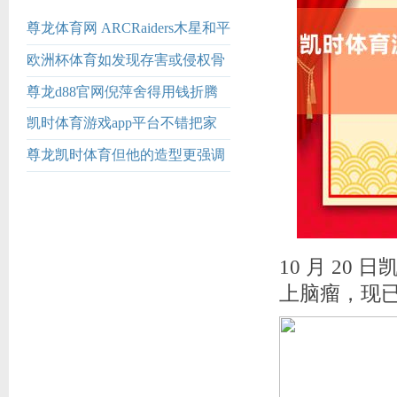
尊龙体育网 ARCRaiders木星和平
衡器图纸怎样取得 -尊
欧洲杯体育如发现存害或侵权骨
子-尊龙d88官网(中国)登录入口
尊龙d88官网倪萍舍得用钱折腾
脸了-尊龙d88官网(中国)登录入
凯时体育游戏app平台不错把家
口
里的路由器重启一下-尊龙d88官
尊龙凯时体育但他的造型更强调
网(中国)登录入口
少年将军的锐气-尊龙d88官网(中
国)登录入口
10 月 20
上脑瘤，现