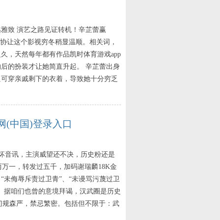
越雅致 演艺之路见证转机！辛芷蕾赢
妥协让这个影视穷冬稍显温顺。相关词，
久，天然每年都有作品凯时体育游戏app
约后的扮装才让她简直升起。 辛芷蕾出身
只可穿亲戚剩下的衣着，导致她十分穷乏
网(中国)登录入口
。坏音讯，主演威望还不决，历史粉还是
两万一，转发过五千，加码谢瑞麟18K金
“未侮辱斥责过卫青”、“未谩骂污蔑过卫
。据咱们也曾的意境拜谒，汉武圈是历史
门规森严，禁忌繁密。包括但不限于：武