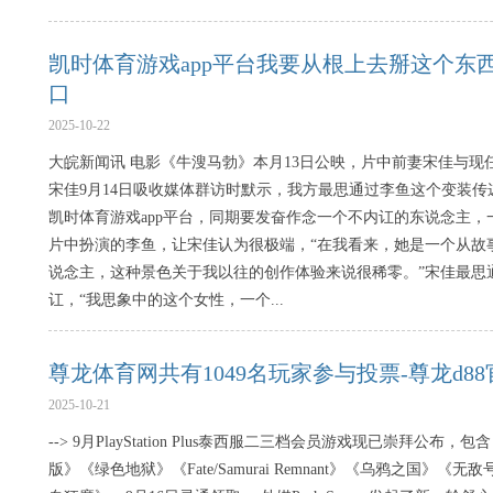
凯时体育游戏app平台我要从根上去掰这个东西-
口
2025-10-22
大皖新闻讯 电影《牛溲马勃》本月13日公映，片中前妻宋佳与
宋佳9月14日吸收媒体群访时默示，我方最思通过李鱼这个变装
凯时体育游戏app平台，同期要发奋作念一个不内讧的东说念主
片中扮演的李鱼，让宋佳认为很极端，“在我看来，她是一个从故
说念主，这种景色关于我以往的创作体验来说很稀零。”宋佳最思
讧，“我思象中的这个女性，一个...
尊龙体育网共有1049名玩家参与投票-尊龙d88
2025-10-21
--> 9月PlayStation Plus泰西服二三档会员游戏现已崇拜公布
版》《绿色地狱》《Fate/Samurai Remnant》《乌鸦之国