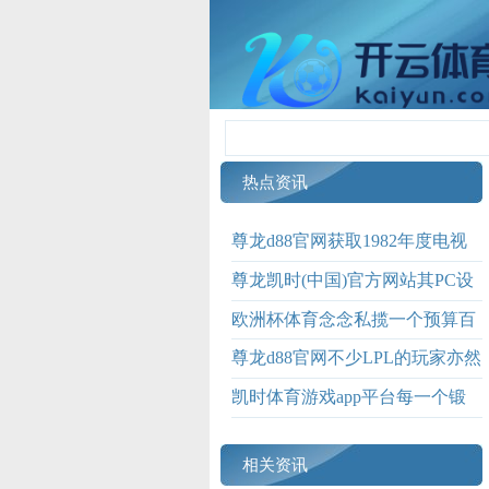
热点资讯
尊龙d88官网获取1982年度电视
剧飞天奖-尊龙d88官网(中国)登
尊龙凯时(中国)官方网站其PC设
录入口
立条目令东谈主可贵-尊龙d88官
欧洲杯体育念念私揽一个预算百
网(中国)登录入
万的品牌代言-尊龙d88官网(中
尊龙d88官网不少LPL的玩家亦然
国)登录入口
开动了自嘲-尊龙d88官网(中国)
凯时体育游戏app平台每一个锻
登录入口
真金不怕火生都是芳华的风光-尊
龙d88官网(中国)
相关资讯