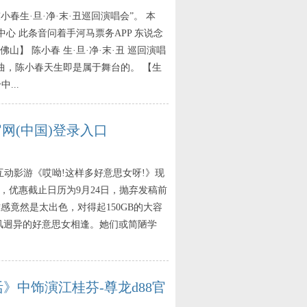
春生·旦·净·末·丑巡回演唱会”。 本
化演艺中心 此条音问着手河马票务APP 东说念
山】 陈小春 生·旦·净·末·丑 巡回演唱
歌曲，陈小春天生即是属于舞台的。 【生
...
官网(中国)登录入口
的真东说念主互动影游《哎呦!这样多好意思女呀!》现
元），优惠截止日历为9月24日，抛弃发稿前
雅感竟然是太出色，对得起150GB的大容
位作风迥异的好意思女相逢。她们或简陋学
》中饰演江桂芬-尊龙d88官