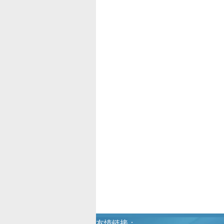
友情链接：