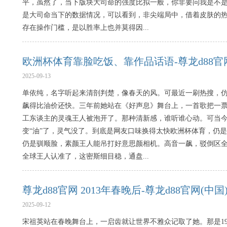
平，虽然了，当下版块大司命的强度比拟一般，你非要问我是不是
是大司命当下的数据情况，可以看到，非尖端局中，借着皮肤的
存在操作门槛，是以胜率上也并莫得因...
欧洲杯体育靠脸吃饭、靠作品话语-尊龙d88官
2025-09-13
单依纯，名字听起来清剖判楚，像春天的风。可最近一刷热搜，
飙得比油价还快。三年前她站在《好声息》舞台上，一首歌把一
工东谈主的灵魂王人被泡开了。那种清新感，谁听谁心动。可当
变“油”了，灵气没了。到底是网友口味换得太快欧洲杯体育，仍是
仍是驯顺脸，素颜王人能吊打好意思颜相机。高音一飙，驳倒区全是
全球王人认准了，这密斯细目稳，通盘...
尊龙d88官网 2013年春晚后-尊龙d88官网(中
2025-09-12
宋祖英站在春晚舞台上，一启齿就让世界不雅众记取了她。那是19