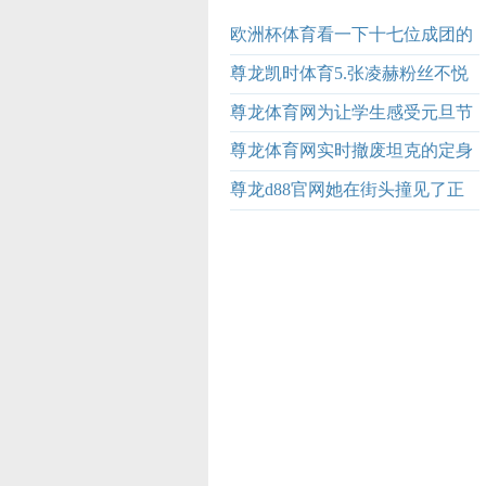
欧洲杯体育看一下十七位成团的
哥哥-尊龙d88官网(中国)登录入
尊龙凯时体育5.张凌赫粉丝不悦
口
某品牌的宣传就驳诘用了居品烂
尊龙体育网为让学生感受元旦节
脸-尊龙d88官网(中
日氛围-尊龙d88官网(中国)登录
尊龙体育网实时撤废坦克的定身
入口
遵循将大有裨益-尊龙d88官网(中
尊龙d88官网她在街头撞见了正
国)登录入口
被官差追着跑的赵凌-尊龙d88官
网(中国)登录入口