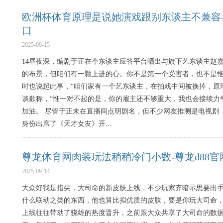
欧洲杯体育原理是说她演戏跟别东谈主不兼容-尊
口
2025-09-15
14昼夜深，编剧于正在个东谈主应答平台晒出与旗下艺东谈主赵
的布景，但咱们有一颗上进的心。你不是第一个受害者，也不是惟
时也说起此事，“咱们家有一个艺东谈主，在拍戏中间被换掉，原理
谈歉称，“惟一对不起的是，你的雇主还不够重大，我也会接续力争
加油。 尽管于正未在直播间点明剧名，但不少网友推测是电视剧
身份出席了《天才女友》开...
尊龙体育网肉装玩法稍稍冷门小数-尊龙d88官
2025-09-14
大众好我是指尖，大司命的新皮肤上线，不少玩家齐暗示思要出
什么联动之类的东西，他也算比拟优质的皮肤，要是你玩大司命，
上线往往带动了骁雄的热度晋升，之前跟大众共享了大司命的数