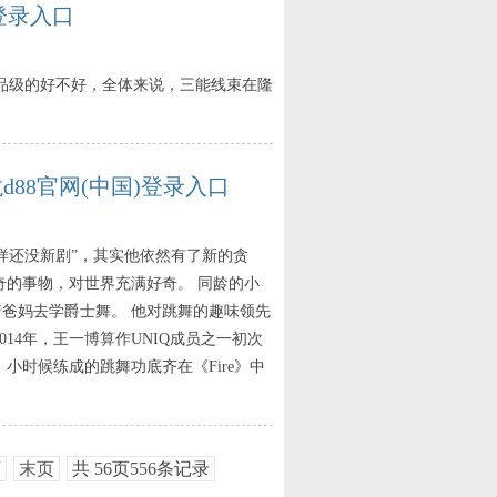
登录入口
多品级的好不好，全体来说，三能线束在隆
88官网(中国)登录入口
样还没新剧”，其实他依然有了新的贪
奇的事物，对世界充满好奇。 同龄的小
爸妈去学爵士舞。 他对跳舞的趣味领先
14年，王一博算作UNIQ成员之一初次
小时候练成的跳舞功底齐在《Fire》中
页
末页
共
56
页
556
条记录