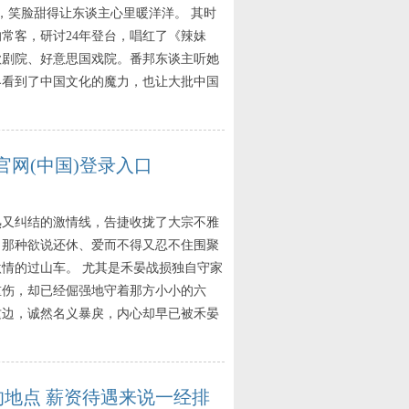
，笑脸甜得让东谈主心里暖洋洋。 其时
常客，研讨24年登台，唱红了《辣妹
歌剧院、好意思国戏院。番邦东谈主听她
界看到了中国文化的魔力，也让大批中国
官网(中国)登录入口
熟又纠结的激情线，告捷收拢了大宗不雅
，那种欲说还休、爱而不得又忍不住围聚
情的过山车。 尤其是禾晏战损独自守家
重伤，却已经倔强地守着那方小小的六
这边，诚然名义暴戾，内心却早已被禾晏
的地点 薪资待遇来说一经排