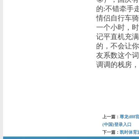
的:不错牵手
情侣自行车骑
一个小时，时
记平直机充满
的，不会让你
友系数这个词
调调的栈房，
上一篇：
尊龙d88
(中国)登录入口
下一篇：
凯时体育游