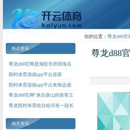
你的位置：
尊龙d88官
热点资讯
尊龙d88
尊龙d88官网是海防市所辖海岛
中最大的岛-尊龙d88官网(中国)
凯时体育游戏app平台还搭
登录入口
载“GPS+北斗定位”本领-尊龙d88
凯时体育游戏app平台来海边感
官网(中国)登录
受夏天的尾巴-尊龙d88官网(中
尊龙d88官网”来自唐山的搭客王
国)登录入口
先生是北京站的“老一又友”-尊龙
尊龙凯时体育哈拉哈河有一段长
d88官网(中国
约20公里的河段从不封冻-尊龙
d88官网(中国)登录
相关资讯