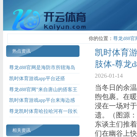
你的位置：
尊龙d88官
凯时体育游
热点资讯
肢体-尊龙d
尊龙d88官网是海防市所辖海岛
2026-01-14
中最大的岛-尊龙d88官网(中国)
凯时体育游戏app平台还搭
登录入口
当冬日的余温
载“GPS+北斗定位”本领-尊龙d88
尊龙d88官网”来自唐山的搭客王
官网(中国)登录
煦包裹。在暖
先生是北京站的“老一又友”-尊龙
凯时体育游戏app平台来海边感
浸在一场对于
d88官网(中国
受夏天的尾巴-尊龙d88官网(中
尊龙凯时体育哈拉哈河有一段长
遗。（图源：
国)登录入口
约20公里的河段从不封冻-尊龙
东谈主们推着
d88官网(中国)登录
相关资讯
们在幽谷上快