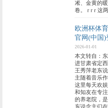
凇、金黄的暖
卷。 r r r 这两.
欧洲杯体育
官网(中国
2026-01-01
本文转自：东
进甘肃省定西
王秀萍老东说
主随着音乐作
这里每天欢娱
和知友在专注
的养老院，是
东说念主们在