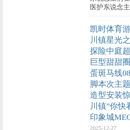
医护东说念主
凯时体育游
川镇星光之
探险中庭超
巨型甜甜
蛋斑马线0
脚本次主题
造型安装惊
川镇”你快
印象城ME
2025-12-27