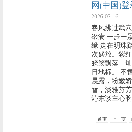
网(中国)
2026-03-16
春风拂过武穴
缀满 一步一
缘 走在明珠
次盛放。紫红
簌簌飘落，灿
日地标。 不
晨露，粉嫩娇
雪，淡雅芬芳
沁东谈主心脾
首页
上一页