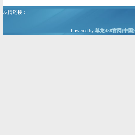
友情链接：
Powered by
尊龙d88官网(中国