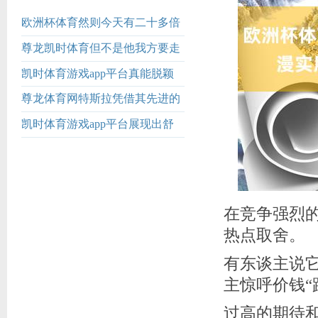
欧洲杯体育然则今天有二十多倍
（流量）-尊龙d88官网(中国)登
尊龙凯时体育但不是他我方要走
录入口
而是被优化了-尊龙d88官网(中
凯时体育游戏app平台真能脱颖
国)登录入口
而出吗？2025年-尊龙d88官网(中
尊龙体育网特斯拉凭借其先进的
国)登录入口
辛苦OTA更新时代-尊龙d88官网
凯时体育游戏app平台展现出舒
(中国)登录入口
展而大气的作风-尊龙d88官网(中
国)登录入口
在竞争强烈的
热点取舍。
有东谈主说它
主惊呼价钱“
过高的期待和