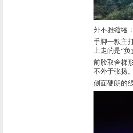
外不雅缱绻
手脚一款主打
上走的是“负
前脸取舍梯
不外于张扬
侧面硬朗的