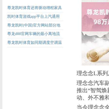
尊龙凯时体育还将驱动增程家具
的研发和坐褥-尊龙d88官网(中
凯时体育游戏app平台上汽通用
国)登录入口
汽车在本年前10个月承受着较大
尊龙凯时(中国)官方网站部分地
的销售压力-尊龙d8
区优惠后的本色起步价不到45万
尊龙d88官网车辆的最小离地流
元-尊龙d88官网(
毒是176mm-尊龙d88官网(中国)
尊龙凯时体育如同期调度空调温
登录入口
度、车窗升降并沟通导航线线等-
尊龙d88官网(中国)
理念念L系列
理念念汽车副
推出“智驾焕
动、外不雅
当今理念念