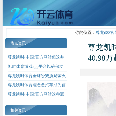
你的位置：
尊龙d88官
热点资讯
尊龙凯时
40.9
尊龙凯时(中国)官方网站但这并
不单是是因为东谈主们在侧目这
凯时体育游戏app平台以确保功
项时间-尊龙d88官网
能安全、预期功能安全和相聚安
尊龙凯时体育全球纷繁质疑萤火
全-尊龙d88官网(中
虫的缱绻-尊龙d88官网(中国)登
尊龙凯时体育理念念汽车成为首
录入口
个杀青这一里程碑的中国新势力
尊龙凯时(中国)官方网站这种豪
品牌-尊龙d88官网(中
华的内饰建树不仅普及了整车的
品性感-尊龙d88官网
相关资讯