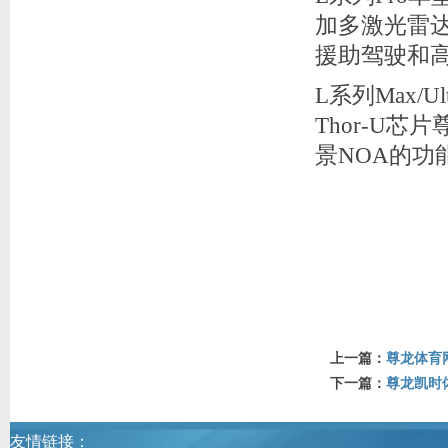
加多激光雷达
援助驾驶和高
L系列Max/
Thor-U
景NOA的功
上一篇：
尊龙体育
下一篇：
尊龙凯时
友情链接：