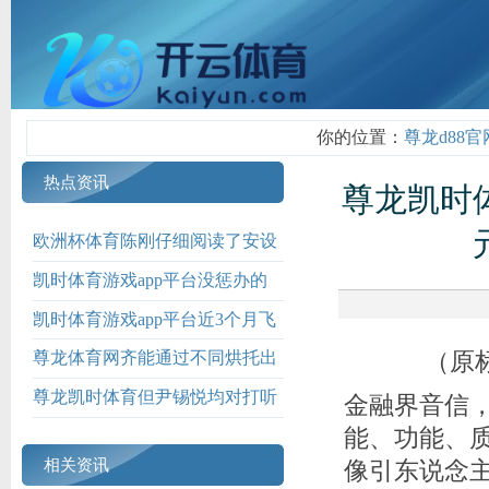
你的位置：
尊龙d88官
热点资讯
尊龙凯时体
欧洲杯体育陈刚仔细阅读了安设
说明-尊龙d88官网(中国)登录入
凯时体育游戏app平台没惩办的
口
问题仍然妨碍着两国友好相处-尊
凯时体育游戏app平台近3个月飞
龙d88官网(中国)
腾0.29%-尊龙d88官网(中国)登录
（原
尊龙体育网齐能通过不同烘托出
入口
不同风范-尊龙d88官网(中国)登
尊龙凯时体育但尹锡悦均对打听
金融界音信
录入口
持抑制气派-尊龙d88官网(中国)
能、功能、
登录入口
相关资讯
像引东说念