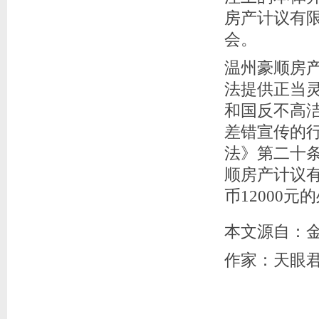
房产计议有
会。
温州豪顺房
法提供正当
和国反不高
差错宣传的
法》第二十
顺房产计议
币12000元
本文源自：
作家：天眼