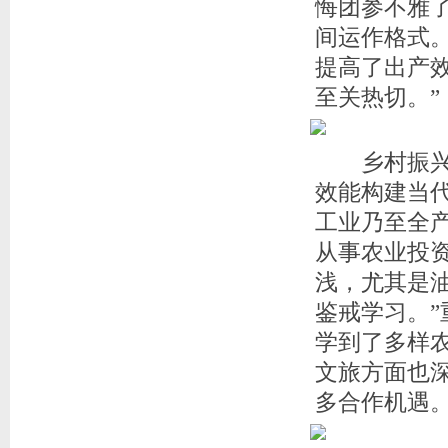
悔团参不雅
间运作格式
提高了出产
至关热切。”
乡村振兴，
效能构建当
工业乃至全
从事农业投
浅，尤其是
鉴戒学习。
学到了多样
文旅方面也
多合作机遇