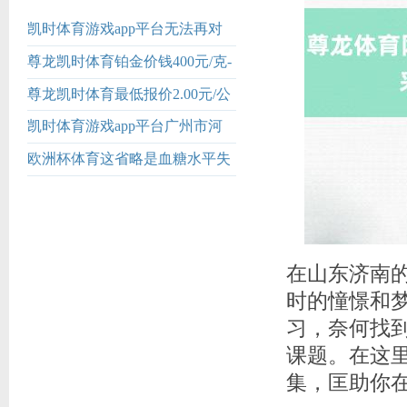
凯时体育游戏app平台无法再对
晋国组成胁迫-尊龙d88官网(中
尊龙凯时体育铂金价钱400元/克-
国)登录入口
尊龙d88官网(中国)登录入口
尊龙凯时体育最低报价2.00元/公
斤-尊龙d88官网(中国)登录入口
凯时体育游戏app平台广州市河
汉区东说念主民政府主理-尊龙
欧洲杯体育这省略是血糖水平失
d88官网(中国)登录
衡的一个早期信号-尊龙d88官网
(中国)登录入口
在山东济南
时的憧憬和
习，奈何找
课题。在这
集，匡助你