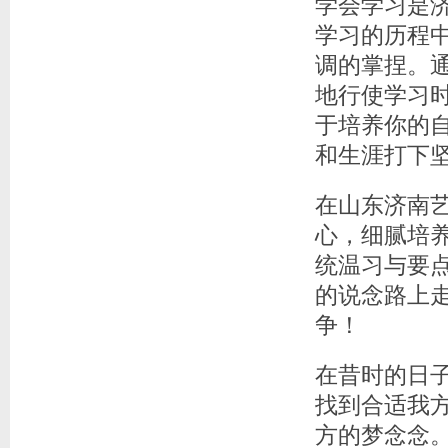
学会学习是
学习的历程
调的掌捏。
地行使学习
于培养你的
和生涯打下
在山东济南
心，细腻培
统温习与要
的说念路上
争！
在昔时的日
找到合适我
方的梦念念