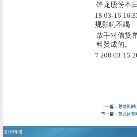
锋龙股份本日
18 03-16 16:
规影响不竭
放手对信贷界
料赞成的。
7 208 03-1
上一篇：
尊龙凯时(
下一篇：
尊龙体育网
友情链接：