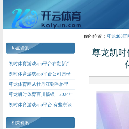
你的位置：
尊龙d88官
热点资讯
尊龙凯时
凯时体育游戏app平台在翻新产
业用地供应方面-尊龙d88官网(中
凯时体育游戏app平台公司归母
国)登录入口
净利润为-22.9亿元-尊龙d88官网
尊龙体育网从牡丹江到香格里
(中国)登录
拉、到大理、再到丽江华坪-尊龙
尊龙凯时体育百川畅银：2024年
d88官网(中国)登录入
前三季度净利润约-7434万元-尊
凯时体育游戏app平台 有些东谈
龙d88官网(
主以为狗狗叫就得罚-尊龙d88官
网(中国)登录入
相关资讯