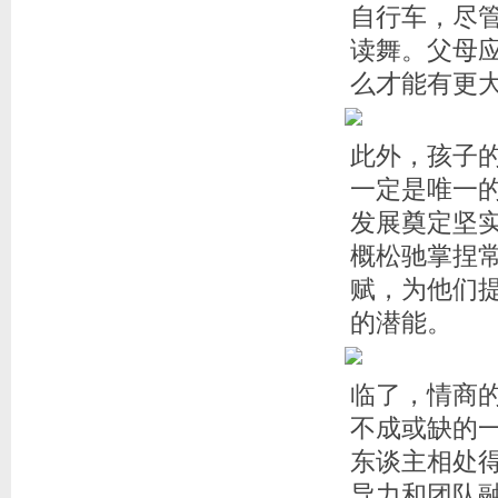
自行车，尽
读舞。父母
么才能有更
此外，孩子
一定是唯一
发展奠定坚
概松驰掌捏
赋，为他们
的潜能。
临了，情商
不成或缺的
东谈主相处
导力和团队