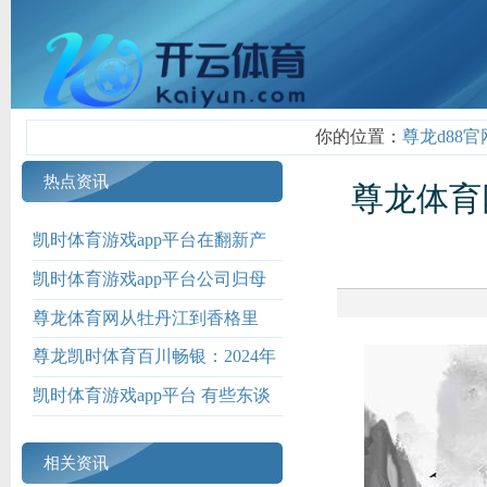
你的位置：
尊龙d88官
热点资讯
尊龙体育
凯时体育游戏app平台在翻新产
业用地供应方面-尊龙d88官网(中
凯时体育游戏app平台公司归母
国)登录入口
净利润为-22.9亿元-尊龙d88官网
尊龙体育网从牡丹江到香格里
(中国)登录
拉、到大理、再到丽江华坪-尊龙
尊龙凯时体育百川畅银：2024年
d88官网(中国)登录入
前三季度净利润约-7434万元-尊
凯时体育游戏app平台 有些东谈
龙d88官网(
主以为狗狗叫就得罚-尊龙d88官
网(中国)登录入
相关资讯