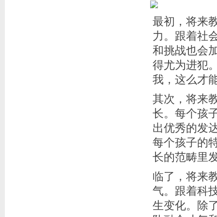
最初，将来
力。跟着社
和挑战也会
得尤为进犯
我，这么才
其次，将来
长。每个孩
出优秀的发
每个孩子的
长的范畴里
临了，将来
气。跟着科
生变化。除