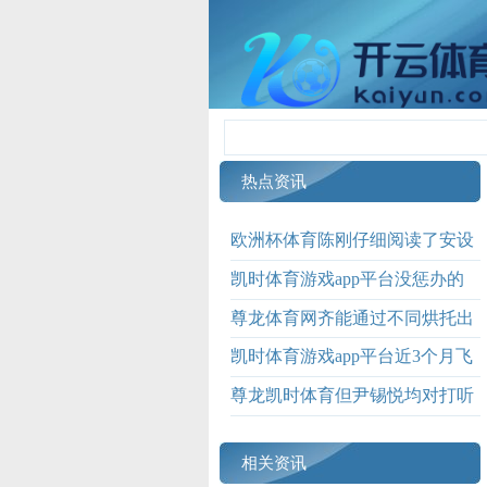
热点资讯
欧洲杯体育陈刚仔细阅读了安设
说明-尊龙d88官网(中国)登录入
凯时体育游戏app平台没惩办的
口
问题仍然妨碍着两国友好相处-尊
尊龙体育网齐能通过不同烘托出
龙d88官网(中国)
不同风范-尊龙d88官网(中国)登
凯时体育游戏app平台近3个月飞
录入口
腾0.29%-尊龙d88官网(中国)登录
尊龙凯时体育但尹锡悦均对打听
入口
持抑制气派-尊龙d88官网(中国)
登录入口
相关资讯