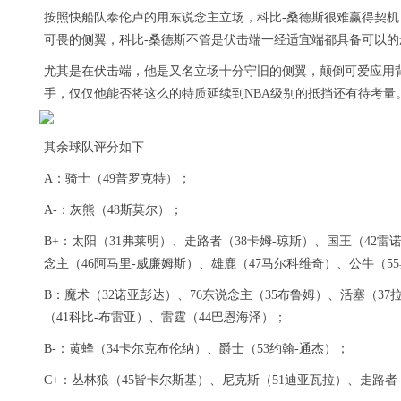
按照快船队泰伦卢的用东说念主立场，科比-桑德斯很难赢得契
可畏的侧翼，科比-桑德斯不管是伏击端一经适宜端都具备可以的
尤其是在伏击端，他是又名立场十分守旧的侧翼，颠倒可爱应用
手，仅仅他能否将这么的特质延续到NBA级别的抵挡还有待考量
其余球队评分如下
A：骑士（49普罗克特）；
A-：灰熊（48斯莫尔）；
B+：太阳（31弗莱明）、走路者（38卡姆-琼斯）、国王（42
念主（46阿马里-威廉姆斯）、雄鹿（47马尔科维奇）、公牛（5
B：魔术（32诺亚彭达）、76东说念主（35布鲁姆）、活塞（37
（41科比-布雷亚）、雷霆（44巴恩海泽）；
B-：黄蜂（34卡尔克布伦纳）、爵士（53约翰-通杰）；
C+：丛林狼（45皆卡尔斯基）、尼克斯（51迪亚瓦拉）、走路者