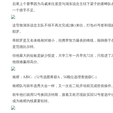
后果上个赛季因为马威来往退货与湖东说念主结下梁子的黄蜂队在
一个措手不足。
这导致湖东说念主队不得不再次完成2换1来往，打包45号签和现
耶罗。
蒂耶罗是又名体格相对矮小，但携带智力爆表的锋线，颠倒善于
是范德比尔特。
但他最大的短板是缺少投篮，大学三年一共早先72次，只投进了
他很难赢得高分。
袼褙：A和C-（52号选图希获A，56顺位选理查德获C-）
袼褙队与前年选秀大会一样，又一次在二轮开动前完成世俗操作
前年他们就用52号换回沃特斯，接着又耗尽现款买回52号签选中过
成为袼褙内线紧要轮转。