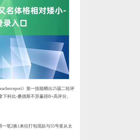
herreport》第一技能晒出25届二轮评
往拿下科比-桑德斯不异赢得B+高评分。
一笔2换1来往打包现款与55号签从太