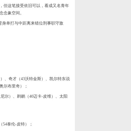
机，但这笔接受依旧可以，看成又名青年
念念象空间。
背身单打与中距离来错位刑事职守敌
。
雷诺）、奇才（43沃特金斯）、凯尔特东说
5奥尔布里奇）；
拉尼尔）、鹈鹕（40迈卡-皮维）、太阳
（54泰伦-皮特）；