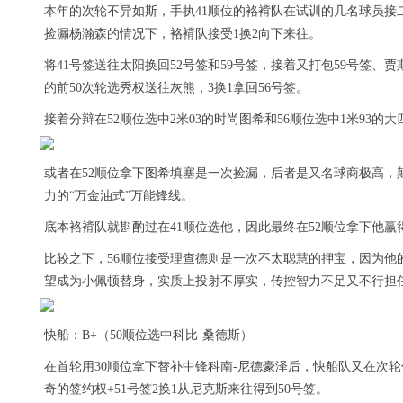
本年的次轮不异如斯，手执41顺位的袼褙队在试训的几名球员接
捡漏杨瀚森的情况下，袼褙队接受1换2向下来往。
将41号签送往太阳换回52号签和59号签，接着又打包59号签、贾
的前50次轮选秀权送往灰熊，3换1拿回56号签。
接着分辩在52顺位选中2米03的时尚图希和56顺位选中1米93的
或者在52顺位拿下图希填塞是一次捡漏，后者是又名球商极高，
力的“万金油式”万能锋线。
底本袼褙队就斟酌过在41顺位选他，因此最终在52顺位拿下他赢
比较之下，56顺位接受理查德则是一次不太聪慧的押宝，因为他
望成为小佩顿替身，实质上投射不厚实，传控智力不足又不行担
快船：B+（50顺位选中科比-桑德斯）
在首轮用30顺位拿下替补中锋科南-尼德豪泽后，快船队又在次轮伸
奇的签约权+51号签2换1从尼克斯来往得到50号签。